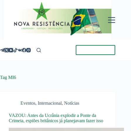
Pular
para
o
conteúdo
Torne-se Membro
Tag
MI6
Eventos
,
Internacional
,
Notícias
VAZOU: Antes da Ucrânia explodir a Ponte da
Crimeia, espiões britânicos já planejavam fazer isso