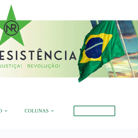
O
COLUNAS
Torne-se Membro