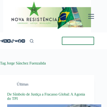
Pular
para
o
conteúdo
Torne-se Membro
Tag
Jorge Sánchez Fuenzalida
Últimas
De Símbolo de Justiça a Fracasso Global: A Agonia
do TPI