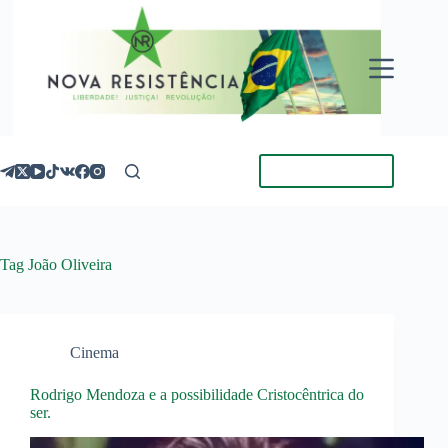
Pular
para
o
conteúdo
Torne-se Membro
Tag
João Oliveira
Cinema
Rodrigo Mendoza e a possibilidade Cristocêntrica do
ser.