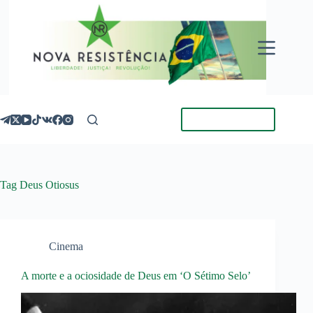
Pular
para
o
conteúdo
Torne-se Membro
Tag
Deus Otiosus
Cinema
A morte e a ociosidade de Deus em ‘O Sétimo Selo’