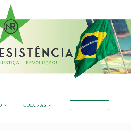
O
COLUNAS
Torne-se Membro