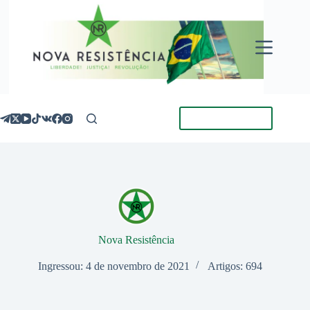
Pular
para
o
conteúdo
Torne-se Membro
Nova Resistência
Ingressou: 4 de novembro de 2021
Artigos: 694