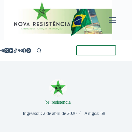
Pular
para
o
conteúdo
Torne-se Membro
br_resistencia
Ingressou: 2 de abril de 2020
Artigos: 58